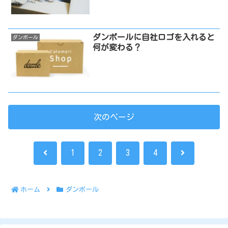
ダンボールに自社ロゴを入れると
ダンボール
何が変わる？
次のページ
前
次
1
2
3
4
へ
へ
ホーム
ダンボール