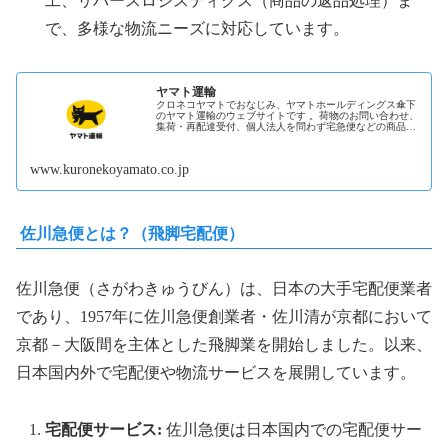
工、リバースロジスティクス（商品の返品処理）ま
で、多様な物流ニーズに対応しています。
ヤマト運輸
クロネコヤマトでおなじみ、ヤマトホールディングス傘下
のヤマト運輸のウェブサイトです 。荷物のお問い合わせ、
集荷・再配達受付、個人法人を問わず宅急便などの商品・
サービスや物流を最適化するソリ...続きを読む
www.kuronekoyamato.co.jp
佐川急便とは？（飛脚宅配便）
佐川急便（さがわきゅうびん）は、日本の大手宅配便業者
であり、1957年に佐川急便創業者・佐川清が京都において
京都－大阪間を主体とした飛脚業を開始しました。以来、
日本国内外で宅配便や物流サービスを展開しています。
宅配便サービス:
佐川急便は日本国内での宅配便サー