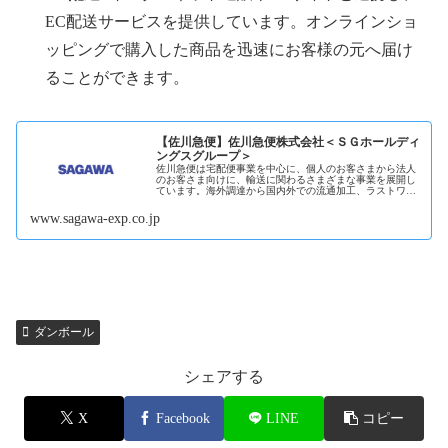
EC配送サービスを提供しています。オンラインショ
ッピングで購入した商品を迅速にお客様の元へ届け
ることができます。
【佐川急便】佐川急便株式会社＜ＳＧホールディ
ングスグループ＞
佐川急便は宅配便事業を中心に、個人のお客さまから法人
のお客さま向けに、輸送に関わるさまざまな事業を展開し
ています。海外調達から国内外での流通加工、ラストワン
マイルの配達にいたるまで上流から下...続きを読む
www.sagawa-exp.co.jp
ダンボール
シェアする
X
Facebook
LINE
コピー