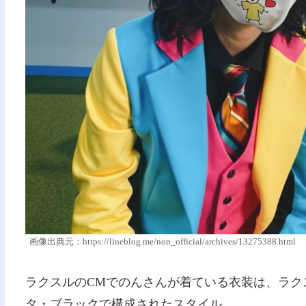
画像出典元：https://lineblog.me/non_official/archives/13275388.html
ラクスルのCMでのんさんが着ている衣装は、ラク
タ・ブラックで構成されたスタイル。