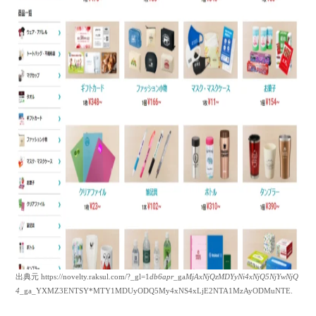
出典元 https://novelty.raksul.com/?_gl=1
db6apr
_ga
MjAxNjQzMDYyNi4xNjQ5NjYwNjQ
4
_ga_YXMZ3ENTSY*MTY1MDUyODQ5My4xNS4xLjE2NTA1MzAyODMuNTE.