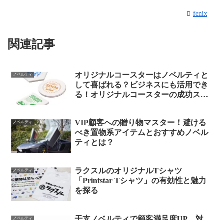
fenix
関連記事
オリジナルコースターはノベルティと
ノベルティ
して喜ばれる？ビジネスにも活用でき
る！オリジナルコースターの成功スト
ーリー
VIP顧客への贈り物マスター！避ける
ノベルティ
べき置物系アイテムとおすすめノベル
ティとは？
ラクスルのオリジナルTシャツ
ノベルティ
「Printstar Tシャツ」の有効性と魅力
を探る
干支ノベルティで顧客満足度UP、対
ノベルティ