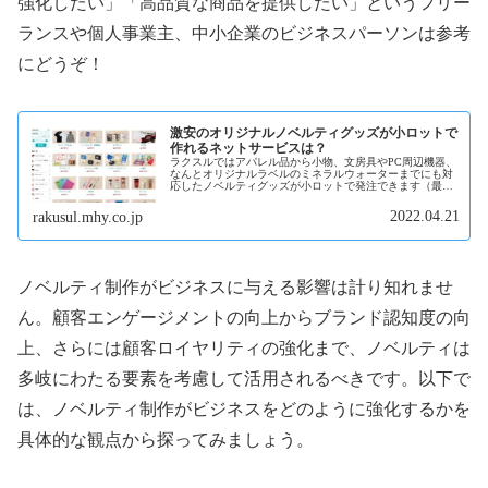
強化したい」「高品質な商品を提供したい」というフリー
ランスや個人事業主、中小企業のビジネスパーソンは参考
にどうぞ！
激安のオリジナルノベルティグッズが小ロットで
作れるネットサービスは？
ラクスルではアパレル品から小物、文房具やPC周辺機器、
なんとオリジナルラベルのミネラルウォーターまでにも対
応したノベルティグッズが小ロットで発注できます（最小
１個単位から作れる） 中小零細企業にとってオリジナルの
ノベルティグッズを小ロット制作可能はかなりの魅力、毎
2022.04.21
rakusul.mhy.co.jp
回似たようなノベルティを制作して変化がない、顧客にも
飽きられているような悩みがある企業に小ロットでノベル
ティが作れるラクスルがオススメ！
ノベルティ制作がビジネスに与える影響は計り知れませ
ん。顧客エンゲージメントの向上からブランド認知度の向
上、さらには顧客ロイヤリティの強化まで、ノベルティは
多岐にわたる要素を考慮して活用されるべきです。以下で
は、ノベルティ制作がビジネスをどのように強化するかを
具体的な観点から探ってみましょう。