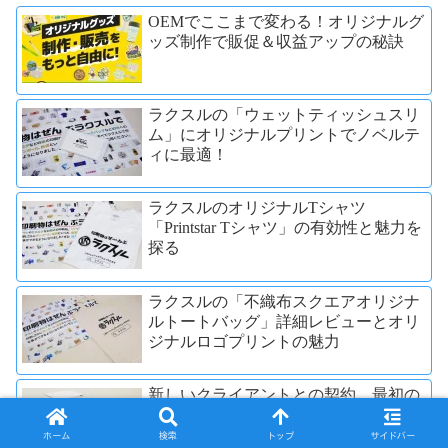
OEMでここまで変わる！オリジナルグ
ッズ制作で販促＆収益アップの秘訣
ラクスルの「ウェットティッシュスリ
ム」にオリジナルプリントでノベルテ
ィに最適！
ラクスルのオリジナルTシャツ
「Printstar Tシャツ」の有効性と魅力を
探る
ラクスルの「不織布スクエアオリジナ
ルトートバッグ」詳細レビューとオリ
ジナルロゴプリントの魅力
新しいクライアントとの契約、最初の
印象に！ラクスルのオリジナルコンパ
クトUSB加湿器で快適なオフィスを作
ホーム
検索
トップ
サイドバー